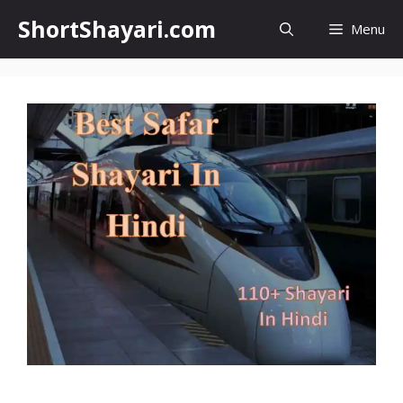
Skip
ShortShayari.com
Menu
to
content