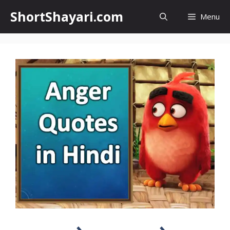
Skip
ShortShayari.com
Menu
to
content