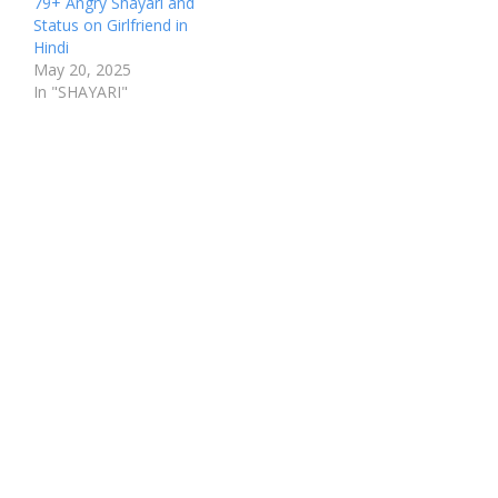
79+ Angry Shayari and
Status on Girlfriend in
Hindi
May 20, 2025
In "SHAYARI"